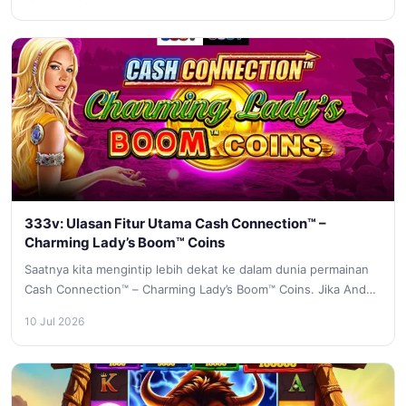
333v: Ulasan Fitur Utama Cash Connection™ –
Charming Lady’s Boom™ Coins
Saatnya kita mengintip lebih dekat ke dalam dunia permainan
Cash Connection™ – Charming Lady’s Boom™ Coins. Jika Anda
sedang mencari...
10 Jul 2026