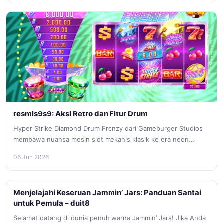
resmis9s9: Aksi Retro dan Fitur Drum
Hyper Strike Diamond Drum Frenzy dari Gameburger Studios
membawa nuansa mesin slot mekanis klasik ke era neon
modern. Seperti menarik...
06 Jun 2026
Menjelajahi Keseruan Jammin’ Jars: Panduan Santai
untuk Pemula – duit8
Selamat datang di dunia penuh warna Jammin’ Jars! Jika Anda