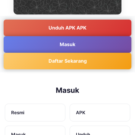
Unduh APK APK
Masuk
Daftar Sekarang
Masuk
Resmi
APK
Masuk
Unduh