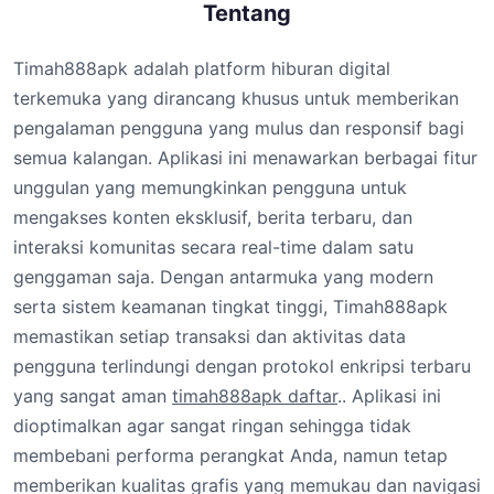
Tentang
Timah888apk adalah platform hiburan digital
terkemuka yang dirancang khusus untuk memberikan
pengalaman pengguna yang mulus dan responsif bagi
semua kalangan. Aplikasi ini menawarkan berbagai fitur
unggulan yang memungkinkan pengguna untuk
mengakses konten eksklusif, berita terbaru, dan
interaksi komunitas secara real-time dalam satu
genggaman saja. Dengan antarmuka yang modern
serta sistem keamanan tingkat tinggi, Timah888apk
memastikan setiap transaksi dan aktivitas data
pengguna terlindungi dengan protokol enkripsi terbaru
yang sangat aman
timah888apk daftar
.. Aplikasi ini
dioptimalkan agar sangat ringan sehingga tidak
membebani performa perangkat Anda, namun tetap
memberikan kualitas grafis yang memukau dan navigasi