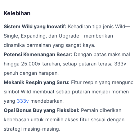
Kelebihan
Sistem Wild yang Inovatif:
Kehadiran tiga jenis Wild—
Single, Expanding, dan Upgrade—memberikan
dinamika permainan yang sangat kaya.
Potensi Kemenangan Besar:
Dengan batas maksimal
hingga 25.000x taruhan, setiap putaran terasa 333v
penuh dengan harapan.
Mekanik Respin yang Seru:
Fitur respin yang mengunci
simbol Wild membuat setiap putaran menjadi momen
yang
333v
mendebarkan.
Opsi Bonus Buy yang Fleksibel:
Pemain diberikan
kebebasan untuk memilih akses fitur sesuai dengan
strategi masing-masing.