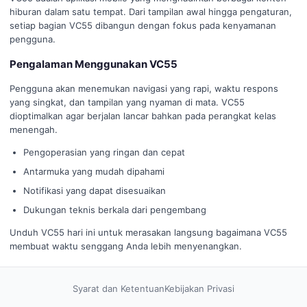
hiburan dalam satu tempat. Dari tampilan awal hingga pengaturan,
setiap bagian VC55 dibangun dengan fokus pada kenyamanan
pengguna.
Pengalaman Menggunakan VC55
Pengguna akan menemukan navigasi yang rapi, waktu respons
yang singkat, dan tampilan yang nyaman di mata. VC55
dioptimalkan agar berjalan lancar bahkan pada perangkat kelas
menengah.
Pengoperasian yang ringan dan cepat
Antarmuka yang mudah dipahami
Notifikasi yang dapat disesuaikan
Dukungan teknis berkala dari pengembang
Unduh VC55 hari ini untuk merasakan langsung bagaimana VC55
membuat waktu senggang Anda lebih menyenangkan.
Syarat dan Ketentuan
Kebijakan Privasi