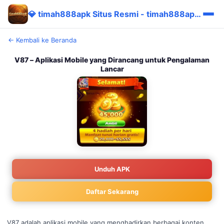
💎 timah888apk Situs Resmi - timah888apk Unduh App Aman 🎯
← Kembali ke Beranda
V87 – Aplikasi Mobile yang Dirancang untuk Pengalaman
Lancar
Unduh APK
Daftar Sekarang
V87 adalah aplikasi mobile yang menghadirkan berbagai konten