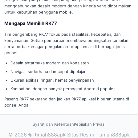
menggabungkan desain modern dengan kinerja yang dioptimalkan
untuk kebutuhan pengguna mobile.
Mengapa Memilih RK77
Tim pengembang RK77 fokus pada stabilitas, kecepatan, dan
kenyamanan. Setiap pembaruan membawa peningkatan tampilan
serta perbaikan agar pengalaman tetap lancar di berbagai jenis
ponsel.
Desain antarmuka modern dan konsisten
Navigasi sederhana dan cepat dipelajari
Ukuran aplikasi ringan, hemat penyimpanan
Kompatibel dengan banyak perangkat Android populer
Pasang RK77 sekarang dan jadikan RK77 aplikasi hiburan utama di
ponsel Anda.
Syarat dan Ketentuan
Kebijakan Privasi
© 2026 💎 timah888apk Situs Resmi - timah888apk